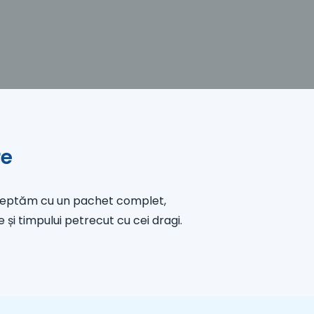
re
așteptăm cu un pachet complet,
e și timpului petrecut cu cei dragi.